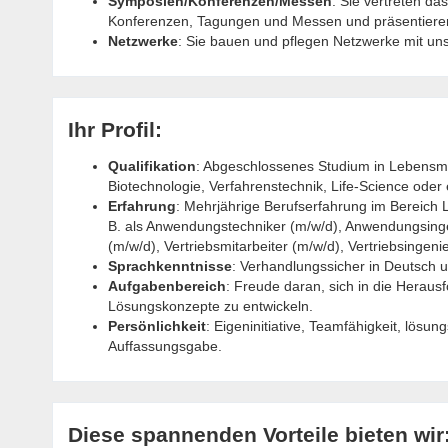
Symposien/Konferenzen/Messen
: Sie vertreten 
Konferenzen, Tagungen und Messen und präsentier
Netzwerke
: Sie bauen und pflegen Netzwerke mit un
Ihr Profil:
Qualifikation
: Abgeschlossenes Studium in Lebensmi
Biotechnologie, Verfahrenstechnik, Life-Science oder
Erfahrung
: Mehrjährige Berufserfahrung im Bereich
B. als Anwendungstechniker (m/w/d), Anwendungsinge
(m/w/d), Vertriebsmitarbeiter (m/w/d), Vertriebsingeni
Sprachkenntnisse
: Verhandlungssicher in Deutsch u
Aufgabenbereich
: Freude daran, sich in die Hera
Lösungskonzepte zu entwickeln.
Persönlichkeit
: Eigeninitiative, Teamfähigkeit, lösu
Auffassungsgabe.
Diese spannenden Vorteile bieten wir