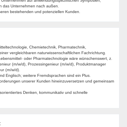
das Unternehmen auf anwendungsspezifischen Symposien,
en das Unternehmen nach außen.
seren bestehenden und potenziellen Kunden.
tteltechnologie, Chemietechnik, Pharmatechnik,
 einer vergleichbaren naturwissenschaftlichen Fachrichtung.
 Lebensmittel- oder Pharmatechnologie wäre wünschenswert, z.
nieur (m/w/d), Prozessingenieur (m/w/d), Produktmanager
eur (m/w/d).
nd Englisch; weitere Fremdsprachen sind ein Plus.
usforderungen unserer Kunden hineinzuversetzen und gemeinsam
ngsorientiertes Denken, kommunikativ und schnelle
: