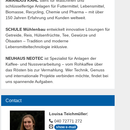
AMANDUS KAHL
steht für Maschinen und
schlüsselfertige Anlagen für Futtermittel, Lebensmittel,
Biomasse, Recycling, Chemie und Pharma – mit über
150 Jahren Erfahrung und Kunden weltweit.
SCHULE Mühlenbau
entwickelt innovative Lösungen für
Getreide, Reis, Hülsenfrüchte, Tee, Gewürze und
Ölsaaten – Tradition und moderne
Lebensmitteltechnologie inklusive.
NEUHAUS NEOTEC
ist Spezialist für Anlagen der
Kaffee- und Nussverarbeitung – vom Rohkaffee über
das Rösten bis zur Vermahlung. Wer Technik, Genuss
und internationale Projekte verbinden möchte, findet bei
uns spannende Aufgaben.
Contact
Louisa Teichmüller
:
040 72771 272
show e-mail