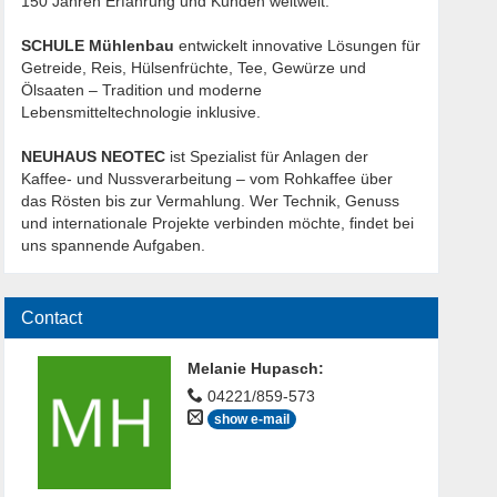
150 Jahren Erfahrung und Kunden weltweit.
SCHULE Mühlenbau
entwickelt innovative Lösungen für
Getreide, Reis, Hülsenfrüchte, Tee, Gewürze und
Ölsaaten – Tradition und moderne
Lebensmitteltechnologie inklusive.
NEUHAUS NEOTEC
ist Spezialist für Anlagen der
Kaffee- und Nussverarbeitung – vom Rohkaffee über
das Rösten bis zur Vermahlung. Wer Technik, Genuss
und internationale Projekte verbinden möchte, findet bei
uns spannende Aufgaben.
Contact
Melanie Hupasch
:
04221/859-573
show e-mail