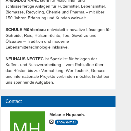
AMANDUS KAHL
steht für Maschinen und
schlüsselfertige Anlagen für Futtermittel, Lebensmittel,
Biomasse, Recycling, Chemie und Pharma – mit über
150 Jahren Erfahrung und Kunden weltweit.
SCHULE Mühlenbau
entwickelt innovative Lösungen für
Getreide, Reis, Hülsenfrüchte, Tee, Gewürze und
Ölsaaten – Tradition und moderne
Lebensmitteltechnologie inklusive.
NEUHAUS NEOTEC
ist Spezialist für Anlagen der
Kaffee- und Nussverarbeitung – vom Rohkaffee über
das Rösten bis zur Vermahlung. Wer Technik, Genuss
und internationale Projekte verbinden möchte, findet bei
uns spannende Aufgaben.
Contact
Melanie Hupasch
:
show e-mail