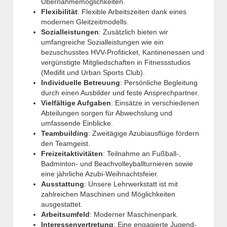
Übernahmemöglichkeiten.
Flexibilität
:
Flexible Arbeitszeiten dank eines
modernen Gleitzeitmodells.
Sozialleistungen
: Zusätzlich bieten wir
umfangreiche Sozialleistungen wie ein
bezuschusstes HVV-Profiticket, Kantinenessen und
vergünstigte Mitgliedschaften in Fitnessstudios
(Medifit und Urban Sports Club).
Individuelle Betreuung
: Persönliche Begleitung
durch einen Ausbilder und feste Ansprechpartner.
Vielfältige Aufgaben
: Einsätze in verschiedenen
Abteilungen sorgen für Abwechslung und
umfassende Einblicke.
Teambuilding
: Zweitägige Azubiausflüge fördern
den Teamgeist.
Freizeitaktivitäten
:
Teilnahme an Fußball-,
Badminton- und Beachvolleyballturnieren sowie
eine jährliche Azubi-Weihnachtsfeier.
Ausstattung
: Unsere Lehrwerkstatt ist mit
zahlreichen Maschinen und Möglichkeiten
ausgestattet.
Arbeitsumfeld
: Moderner Maschinenpark.
Interessenvertretung
: Eine engagierte Jugend-